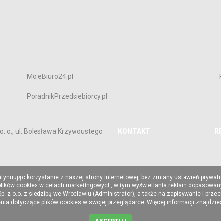
MojeBiuro24.pl
PoradnikPrzedsiebiorcy.pl
. o., ul. Bolesława Krzywoustego
KONTAKT
R
ntynuując korzystanie z naszej strony internetowej, bez zmiany ustawień prywat
 plików cookies w celach marketingowych, w tym wyświetlania reklam dopasowany
z o.o. z siedzibą we Wrocławiu (Administrator), a także na zapisywanie i prze
a dotyczące plików cookies w swojej przeglądarce. Więcej informacji znajdzi
AKCEPTUJ