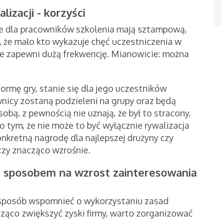
lizacji - korzyści
e dla pracowników szkolenia mają sztampową,
, że mało kto wykazuje chęć uczestniczenia w
tóre zapewni dużą frekwencję. Mianowicie: można
ormę gry, stanie się dla jego uczestników
wnicy zostaną podzieleni na grupy oraz będą
obą, z pewnością nie uznają, że był to stracony,
o tym, że nie może to być wyłącznie rywalizacja
onkretną nagrodę dla najlepszej drużyny czy
zy znacząco wzrośnie.
u sposobem na wzrost zainteresowania
ie sposób wspomnieć o wykorzystaniu zasad
cząco zwiększyć zyski firmy, warto zorganizować