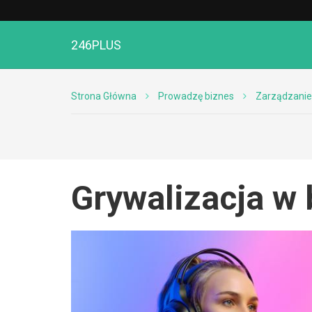
246PLUS
Strona Główna
Prowadzę biznes
Zarządzanie
Grywalizacja w 