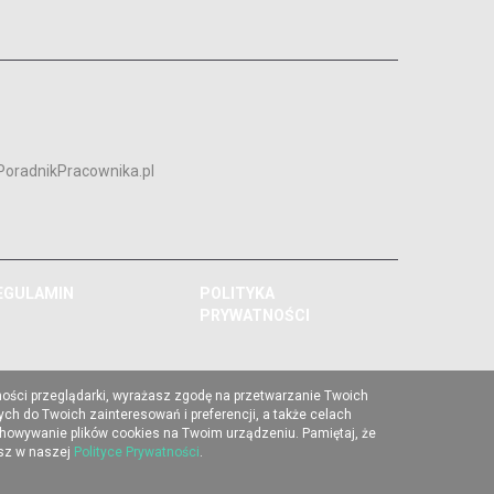
PoradnikPracownika.pl
EGULAMIN
POLITYKA
PRYWATNOŚCI
ności przeglądarki, wyrażasz zgodę na przetwarzanie Twoich
ch do Twoich zainteresowań i preferencji, a także celach
chowywanie plików cookies na Twoim urządzeniu. Pamiętaj, że
esz w naszej
Polityce Prywatności
.