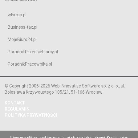
wFirma.pl
Business-tax.pl
MojeBiuro24.pl
PoradnikPrzedsiebiorcy.pl
PoradnikPracownika.pl
© Copyright 2006-2026 Web INnovative Software sp. z o. o., ul.
Bolesława Krzywoustego 105/21, 51-166 Wrocław
KONTAKT
REGULAMIN
POLITYKA PRYWATNOŚCI
Używamy plików cookies na naszej stronie internetowej. Kontynuując