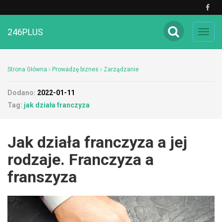
246PLUS
Toggl
navig
Strona Główna
Prowadzę biznes
Zarządzanie
Dodano:
2022-01-11
Tag:
jak działa franczyza
Jak działa franczyza a jej
rodzaje. Franczyza a
franszyza