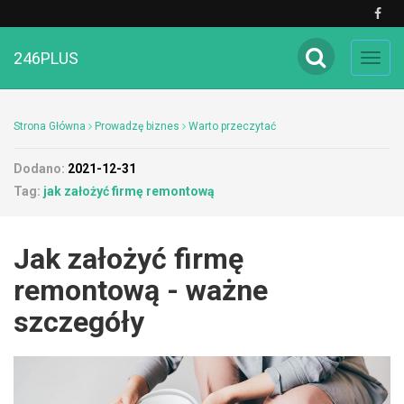
246PLUS
Toggl
navig
Strona Główna
Prowadzę biznes
Warto przeczytać
Dodano:
2021-12-31
Tag:
jak założyć firmę remontową
Jak założyć firmę
remontową - ważne
szczegóły