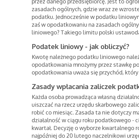
przez danego przedsiębiorcę. Jest to og
zasadach ogólnych, gdzie wraz ze wzros
podatku. Jednocześnie w podatku liniowy
zaś w opodatkowaniu na zasadach ogólnych 
liniowego? Takiego limitu polski ustawod
Podatek liniowy - jak obliczyć?
Kwotę należnego podatku liniowego należ
opodatkowania mnożymy przez stawkę pod
opodatkowania uważa się przychód, który
Zasady wpłacania zaliczek poda
Każda osoba prowadząca własną działalno
uiszczać na rzecz urzędu skarbowego zali
robić co miesiąc. Zasada ta nie dotyczy 
działalność w ciągu roku podatkowego - c
kwartał. Decyzję o wyborze kwartalnego r
najpóźniej do 20 lutego naczelnikowi urz