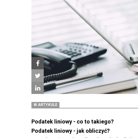
W ARTYKULE
Podatek liniowy - co to takiego?
Podatek liniowy - jak obliczyć?