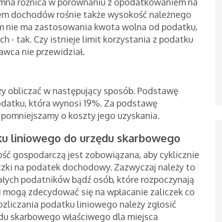
romna różnica w porównaniu z opodatkowaniem na
tem dochodów rośnie także wysokość należnego
m nie ma zastosowania kwota wolna od podatku,
- tak. Czy istnieje limit korzystania z podatku
awca nie przewidział.
y obliczać w następujący sposób. Podstawę
atku, która wynosi 19%. Za podstawę
 pomniejszamy o koszty jego uzyskania.
tku liniowego do urzędu skarbowego
ść gospodarczą jest zobowiązana, aby cyklicznie
czki na podatek dochodowy. Zazwyczaj należy to
małych podatników bądź osób, które rozpoczynają
i mogą zdecydować się na wpłacanie zaliczek co
ozliczania podatku liniowego należy zgłosić
ędu skarbowego właściwego dla miejsca