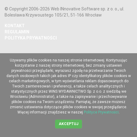
© Copyright 2006-2026 Web INnovative Software sp. z o. o., ul.
Bolesława Krzywoustego 105/21, 51-166 Wrocław
KONTAKT
REGULAMIN
POLITYKA PRYWATNOŚCI
Używamy plików cookies na naszej stronie internetowej. Kontynuując
korzystanie z naszej strony internetowej, bez zmiany ustawień
prywatności przeglądarki, wyrażasz zgodę na przetwarzanie Twoich
danych osobowych takich jak adres IP czy identyfikatory plików cookies w
celach marketingowych, w tym wyświetlania reklam dopasowanych do
Twoich zainteresowań i preferencji, a także celach analitycznych i
statystycznych przez WINS WYDAWNICTWO Sp. z o.o. z siedzibą we
Wrocławiu (Administrator), a także na zapisywanie i przechowywanie
plików cookies na Twoim urządzeniu. Pamiętaj, że zawsze możesz
zmienić ustawienia dotyczące plików cookies w swojej przeglądarce.
Więcej informacji znajdziesz w naszej
Polityce Prywatności
.
AKCEPTUJ