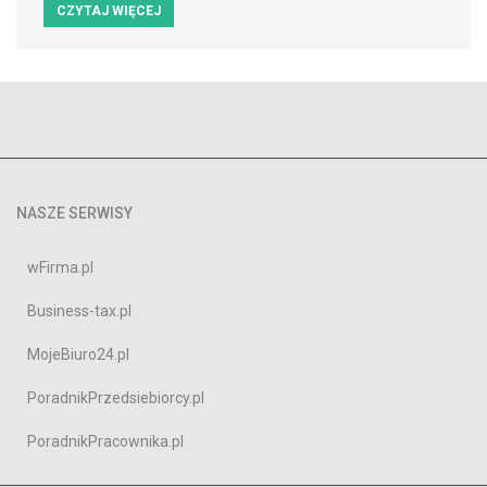
CZYTAJ WIĘCEJ
NASZE SERWISY
wFirma.pl
Business-tax.pl
MojeBiuro24.pl
PoradnikPrzedsiebiorcy.pl
PoradnikPracownika.pl