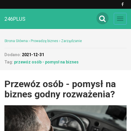
246PLUS
Toggl
navig
Strona Główna
Prowadzę biznes
Zarządzanie
Dodano:
2021-12-31
Tag:
przewóz osób - pomysł na biznes
Przewóz osób - pomysł na
biznes godny rozważenia?