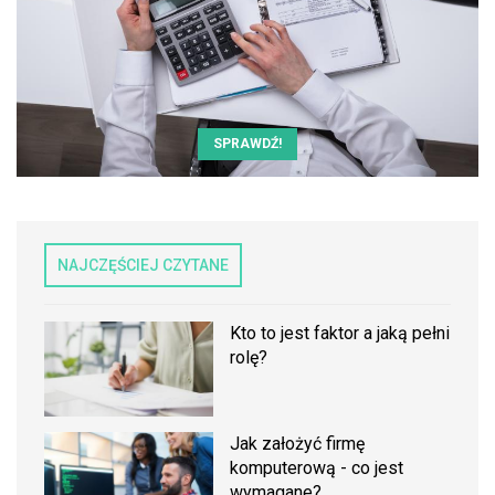
SPRAWDŹ!
NAJCZĘŚCIEJ CZYTANE
Kto to jest faktor a jaką pełni
rolę?
Jak założyć firmę
komputerową - co jest
wymagane?