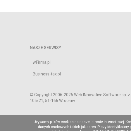
NASZE SERWISY
wFirma.pl
Business-tax.pl
© Copyright 2006-2026 Web INnovative Software sp. z o
105/21, 51-166 Wrocław
Używamy plików cookies na naszej stronie internetowej. Ko
danych osobowych takich jak adres IP czy identyfikatory