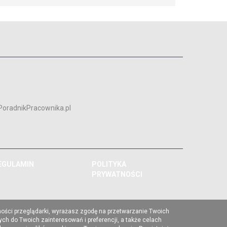
PoradnikPracownika.pl
EGULAMIN
POLITYKA
PRYWATNOŚCI
ności przeglądarki, wyrażasz zgodę na przetwarzanie Twoich
ch do Twoich zainteresowań i preferencji, a także celach