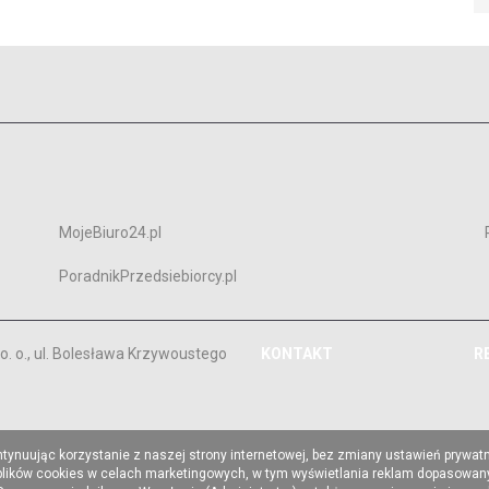
MojeBiuro24.pl
PoradnikPrzedsiebiorcy.pl
. o., ul. Bolesława Krzywoustego
KONTAKT
R
ntynuując korzystanie z naszej strony internetowej, bez zmiany ustawień prywat
 plików cookies w celach marketingowych, w tym wyświetlania reklam dopasowany