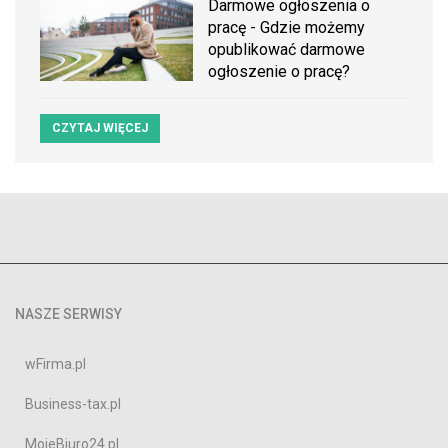
Darmowe ogłoszenia o
pracę - Gdzie możemy
opublikować darmowe
ogłoszenie o pracę?
CZYTAJ WIĘCEJ
NASZE SERWISY
wFirma.pl
Business-tax.pl
MojeBiuro24.pl