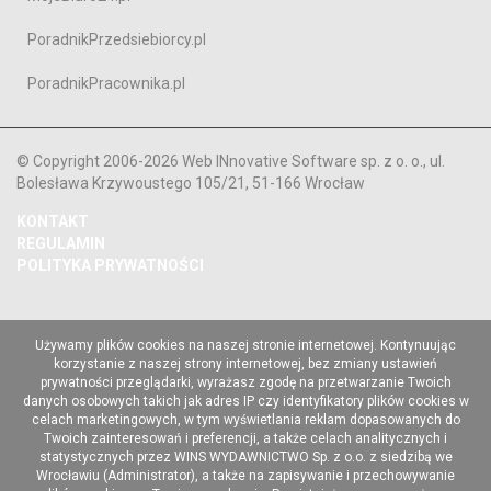
PoradnikPrzedsiebiorcy.pl
PoradnikPracownika.pl
© Copyright 2006-2026 Web INnovative Software sp. z o. o., ul.
Bolesława Krzywoustego 105/21, 51-166 Wrocław
KONTAKT
REGULAMIN
POLITYKA PRYWATNOŚCI
Używamy plików cookies na naszej stronie internetowej. Kontynuując
korzystanie z naszej strony internetowej, bez zmiany ustawień
prywatności przeglądarki, wyrażasz zgodę na przetwarzanie Twoich
danych osobowych takich jak adres IP czy identyfikatory plików cookies w
celach marketingowych, w tym wyświetlania reklam dopasowanych do
Twoich zainteresowań i preferencji, a także celach analitycznych i
statystycznych przez WINS WYDAWNICTWO Sp. z o.o. z siedzibą we
Wrocławiu (Administrator), a także na zapisywanie i przechowywanie