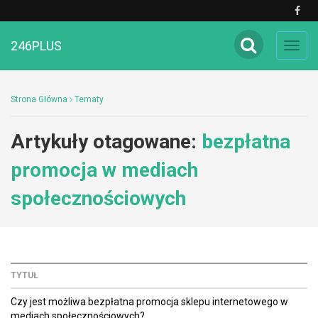
246PLUS
Toggl
navig
Strona Główna
Tematy
Artykuły otagowane:
bezpłatna
promocja w mediach
społecznościowych
TYTUŁ
Czy jest możliwa bezpłatna promocja sklepu internetowego w
mediach społecznościowych?