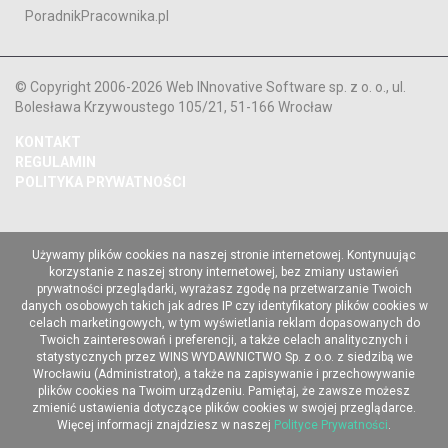
PoradnikPracownika.pl
© Copyright 2006-2026 Web INnovative Software sp. z o. o., ul.
Bolesława Krzywoustego 105/21, 51-166 Wrocław
KONTAKT
REGULAMIN
POLITYKA PRYWATNOŚCI
Używamy plików cookies na naszej stronie internetowej. Kontynuując
korzystanie z naszej strony internetowej, bez zmiany ustawień
prywatności przeglądarki, wyrażasz zgodę na przetwarzanie Twoich
danych osobowych takich jak adres IP czy identyfikatory plików cookies w
celach marketingowych, w tym wyświetlania reklam dopasowanych do
Twoich zainteresowań i preferencji, a także celach analitycznych i
statystycznych przez WINS WYDAWNICTWO Sp. z o.o. z siedzibą we
Wrocławiu (Administrator), a także na zapisywanie i przechowywanie
plików cookies na Twoim urządzeniu. Pamiętaj, że zawsze możesz
zmienić ustawienia dotyczące plików cookies w swojej przeglądarce.
Więcej informacji znajdziesz w naszej
Polityce Prywatności
.