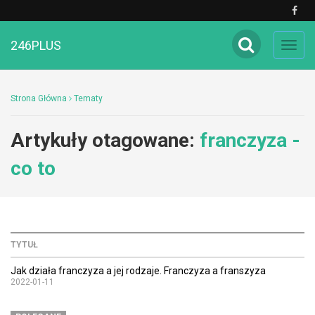
246PLUS
Toggl
navig
Strona Główna
Tematy
Artykuły otagowane:
franczyza -
co to
TYTUŁ
Jak działa franczyza a jej rodzaje. Franczyza a franszyza
2022-01-11