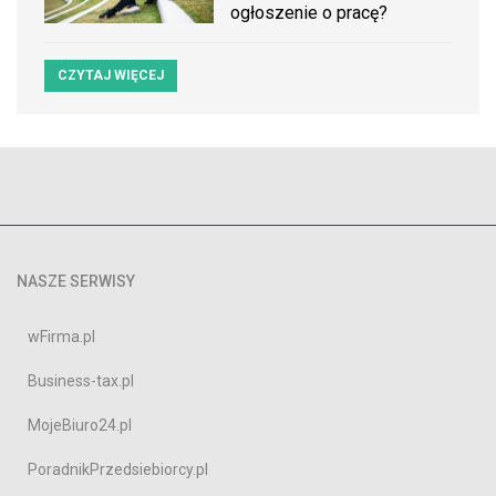
ogłoszenie o pracę?
CZYTAJ WIĘCEJ
NASZE SERWISY
wFirma.pl
Business-tax.pl
MojeBiuro24.pl
PoradnikPrzedsiebiorcy.pl