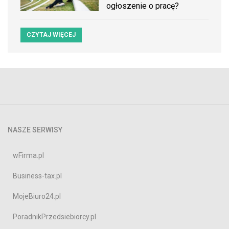
ogłoszenie o pracę?
CZYTAJ WIĘCEJ
NASZE SERWISY
wFirma.pl
Business-tax.pl
MojeBiuro24.pl
PoradnikPrzedsiebiorcy.pl