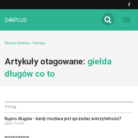
246PLUS
Toggl
navig
Strona Główna
Tematy
Artykuły otagowane:
giełda
długów co to
TYTUŁ
Kupno długów - kiedy możliwa jest sprzedaż wierzytelności?
2021-12-29