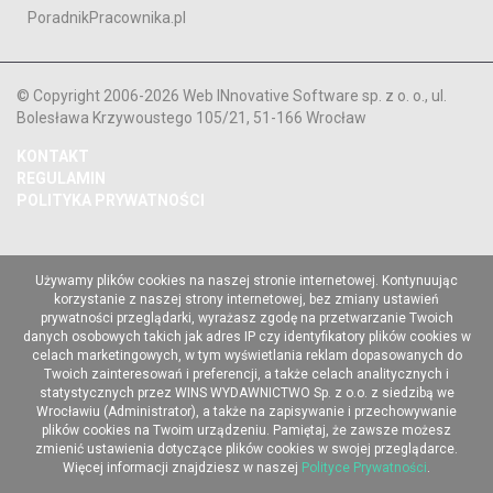
PoradnikPracownika.pl
© Copyright 2006-2026 Web INnovative Software sp. z o. o., ul.
Bolesława Krzywoustego 105/21, 51-166 Wrocław
KONTAKT
REGULAMIN
POLITYKA PRYWATNOŚCI
Używamy plików cookies na naszej stronie internetowej. Kontynuując
korzystanie z naszej strony internetowej, bez zmiany ustawień
prywatności przeglądarki, wyrażasz zgodę na przetwarzanie Twoich
danych osobowych takich jak adres IP czy identyfikatory plików cookies w
celach marketingowych, w tym wyświetlania reklam dopasowanych do
Twoich zainteresowań i preferencji, a także celach analitycznych i
statystycznych przez WINS WYDAWNICTWO Sp. z o.o. z siedzibą we
Wrocławiu (Administrator), a także na zapisywanie i przechowywanie
plików cookies na Twoim urządzeniu. Pamiętaj, że zawsze możesz
zmienić ustawienia dotyczące plików cookies w swojej przeglądarce.
Więcej informacji znajdziesz w naszej
Polityce Prywatności
.