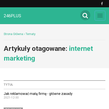
246PLUS
Toggl
navig
Strona Główna
Tematy
Artykuły otagowane:
internet
marketing
TYTUŁ
Jak reklamować małą firmę - główne zasady
2021-12-30