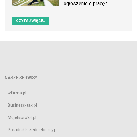
ogłoszenie o pracę?
CZYTAJ WIĘCEJ
NASZE SERWISY
wFirma.pl
Business-tax.pl
MojeBiuro24.pl
PoradnikPrzedsiebiorcy.pl