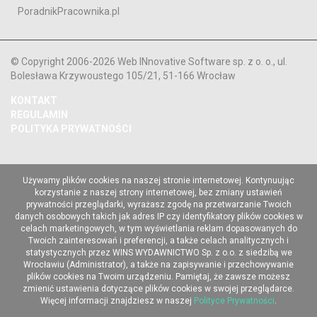
PoradnikPracownika.pl
© Copyright 2006-2026 Web INnovative Software sp. z o. o., ul.
Bolesława Krzywoustego 105/21, 51-166 Wrocław
KONTAKT
REGULAMIN
POLITYKA PRYWATNOŚCI
Używamy plików cookies na naszej stronie internetowej. Kontynuując
korzystanie z naszej strony internetowej, bez zmiany ustawień
prywatności przeglądarki, wyrażasz zgodę na przetwarzanie Twoich
danych osobowych takich jak adres IP czy identyfikatory plików cookies w
celach marketingowych, w tym wyświetlania reklam dopasowanych do
Twoich zainteresowań i preferencji, a także celach analitycznych i
statystycznych przez WINS WYDAWNICTWO Sp. z o.o. z siedzibą we
Wrocławiu (Administrator), a także na zapisywanie i przechowywanie
plików cookies na Twoim urządzeniu. Pamiętaj, że zawsze możesz
zmienić ustawienia dotyczące plików cookies w swojej przeglądarce.
Więcej informacji znajdziesz w naszej
Polityce Prywatności
.