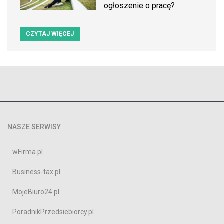
ogłoszenie o pracę?
CZYTAJ WIĘCEJ
NASZE SERWISY
wFirma.pl
Business-tax.pl
MojeBiuro24.pl
PoradnikPrzedsiebiorcy.pl