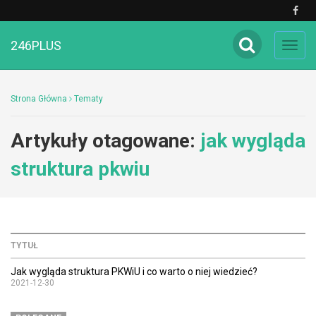
246PLUS
Toggl
navig
Strona Główna
Tematy
Artykuły otagowane:
jak wygląda
struktura pkwiu
TYTUŁ
Jak wygląda struktura PKWiU i co warto o niej wiedzieć?
2021-12-30