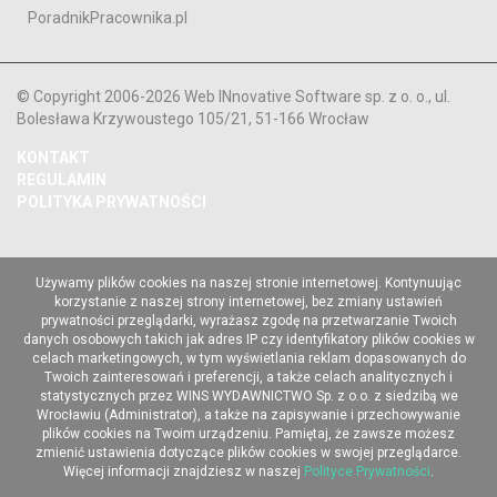
PoradnikPracownika.pl
© Copyright 2006-2026 Web INnovative Software sp. z o. o., ul.
Bolesława Krzywoustego 105/21, 51-166 Wrocław
KONTAKT
REGULAMIN
POLITYKA PRYWATNOŚCI
Używamy plików cookies na naszej stronie internetowej. Kontynuując
korzystanie z naszej strony internetowej, bez zmiany ustawień
prywatności przeglądarki, wyrażasz zgodę na przetwarzanie Twoich
danych osobowych takich jak adres IP czy identyfikatory plików cookies w
celach marketingowych, w tym wyświetlania reklam dopasowanych do
Twoich zainteresowań i preferencji, a także celach analitycznych i
statystycznych przez WINS WYDAWNICTWO Sp. z o.o. z siedzibą we
Wrocławiu (Administrator), a także na zapisywanie i przechowywanie
plików cookies na Twoim urządzeniu. Pamiętaj, że zawsze możesz
zmienić ustawienia dotyczące plików cookies w swojej przeglądarce.
Więcej informacji znajdziesz w naszej
Polityce Prywatności
.