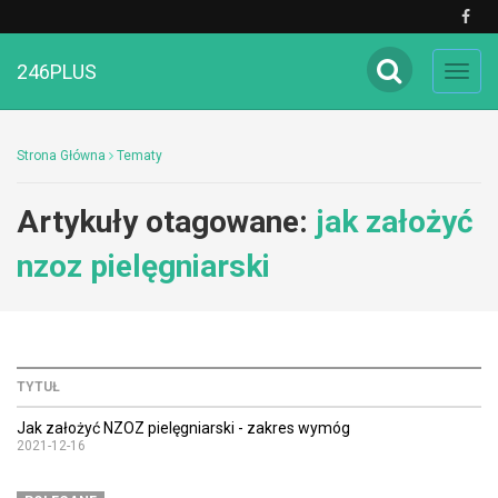
246PLUS
Toggl
navig
Strona Główna
Tematy
Artykuły otagowane:
jak założyć
nzoz pielęgniarski
TYTUŁ
Jak założyć NZOZ pielęgniarski - zakres wymóg
2021-12-16