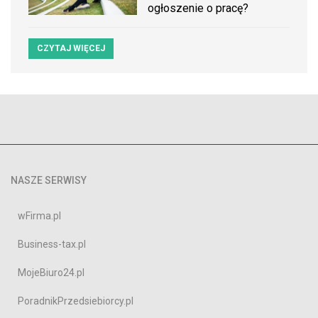
ogłoszenie o pracę?
CZYTAJ WIĘCEJ
NASZE SERWISY
wFirma.pl
Business-tax.pl
MojeBiuro24.pl
PoradnikPrzedsiebiorcy.pl