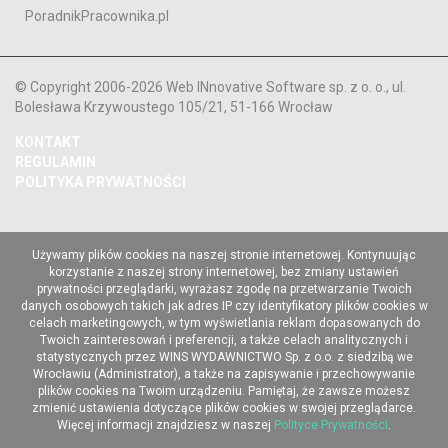
PoradnikPracownika.pl
© Copyright 2006-2026 Web INnovative Software sp. z o. o., ul.
Bolesława Krzywoustego 105/21, 51-166 Wrocław
KONTAKT
REGULAMIN
POLITYKA PRYWATNOŚCI
Używamy plików cookies na naszej stronie internetowej. Kontynuując
korzystanie z naszej strony internetowej, bez zmiany ustawień
prywatności przeglądarki, wyrażasz zgodę na przetwarzanie Twoich
danych osobowych takich jak adres IP czy identyfikatory plików cookies w
celach marketingowych, w tym wyświetlania reklam dopasowanych do
Twoich zainteresowań i preferencji, a także celach analitycznych i
statystycznych przez WINS WYDAWNICTWO Sp. z o.o. z siedzibą we
Wrocławiu (Administrator), a także na zapisywanie i przechowywanie
plików cookies na Twoim urządzeniu. Pamiętaj, że zawsze możesz
zmienić ustawienia dotyczące plików cookies w swojej przeglądarce.
Więcej informacji znajdziesz w naszej
Polityce Prywatności
.