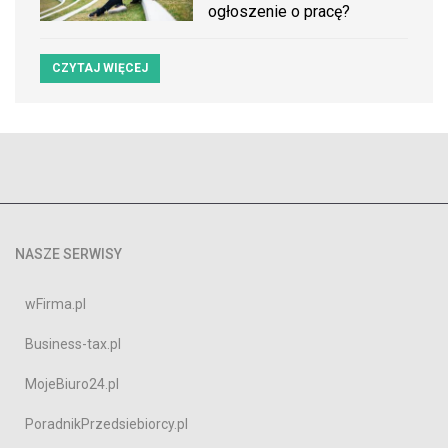
ogłoszenie o pracę?
CZYTAJ WIĘCEJ
NASZE SERWISY
wFirma.pl
Business-tax.pl
MojeBiuro24.pl
PoradnikPrzedsiebiorcy.pl