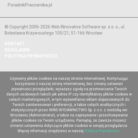
PoradnikPracownika.pl
© Copyright 2006-2026 Web INnovative Software sp. z o. o., ul.
Bolesława Krzywoustego 105/21, 51-166 Wrocław
KONTAKT
REGULAMIN
POLITYKA PRYWATNOŚCI
Używamy plików cookies na naszej stronie internetowej. Kontynuując
korzystanie z naszej strony internetowej, bez zmiany ustawień
prywatności przeglądarki, wyrażasz zgodę na przetwarzanie Twoich
danych osobowych takich jak adres IP czy identyfikatory plików cookies w
celach marketingowych, w tym wyświetlania reklam dopasowanych do
Twoich zainteresowań i preferencji, a także celach analitycznych i
statystycznych przez WINS WYDAWNICTWO Sp. z o.o. z siedzibą we
Wrocławiu (Administrator), a także na zapisywanie i przechowywanie
plików cookies na Twoim urządzeniu. Pamiętaj, że zawsze możesz
zmienić ustawienia dotyczące plików cookies w swojej przeglądarce.
Więcej informacji znajdziesz w naszej
Polityce Prywatności
.