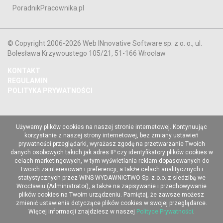
PoradnikPracownika.pl
© Copyright 2006-2026 Web INnovative Software sp. z o. o., ul.
Bolesława Krzywoustego 105/21, 51-166 Wrocław
KONTAKT
REGULAMIN
POLITYKA PRYWATNOŚCI
Używamy plików cookies na naszej stronie internetowej. Kontynuując
korzystanie z naszej strony internetowej, bez zmiany ustawień
prywatności przeglądarki, wyrażasz zgodę na przetwarzanie Twoich
danych osobowych takich jak adres IP czy identyfikatory plików cookies w
celach marketingowych, w tym wyświetlania reklam dopasowanych do
Twoich zainteresowań i preferencji, a także celach analitycznych i
statystycznych przez WINS WYDAWNICTWO Sp. z o.o. z siedzibą we
Wrocławiu (Administrator), a także na zapisywanie i przechowywanie
plików cookies na Twoim urządzeniu. Pamiętaj, że zawsze możesz
zmienić ustawienia dotyczące plików cookies w swojej przeglądarce.
Więcej informacji znajdziesz w naszej
Polityce Prywatności
.