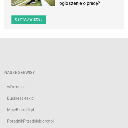
ogłoszenie o pracę?
CZYTAJ WIĘCEJ
NASZE SERWISY
wFirma.pl
Business-tax.pl
MojeBiuro24.pl
PoradnikPrzedsiebiorcy.pl