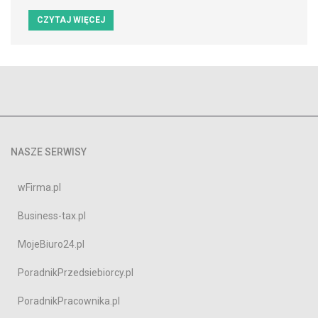
CZYTAJ WIĘCEJ
NASZE SERWISY
wFirma.pl
Business-tax.pl
MojeBiuro24.pl
PoradnikPrzedsiebiorcy.pl
PoradnikPracownika.pl