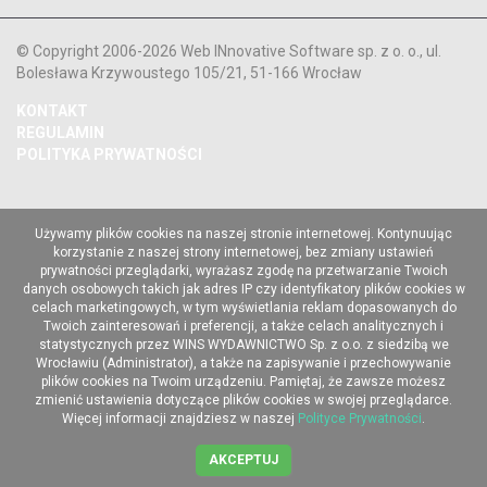
© Copyright 2006-2026 Web INnovative Software sp. z o. o., ul.
Bolesława Krzywoustego 105/21, 51-166 Wrocław
KONTAKT
REGULAMIN
POLITYKA PRYWATNOŚCI
Używamy plików cookies na naszej stronie internetowej. Kontynuując
korzystanie z naszej strony internetowej, bez zmiany ustawień
prywatności przeglądarki, wyrażasz zgodę na przetwarzanie Twoich
danych osobowych takich jak adres IP czy identyfikatory plików cookies w
celach marketingowych, w tym wyświetlania reklam dopasowanych do
Twoich zainteresowań i preferencji, a także celach analitycznych i
statystycznych przez WINS WYDAWNICTWO Sp. z o.o. z siedzibą we
Wrocławiu (Administrator), a także na zapisywanie i przechowywanie
plików cookies na Twoim urządzeniu. Pamiętaj, że zawsze możesz
zmienić ustawienia dotyczące plików cookies w swojej przeglądarce.
Więcej informacji znajdziesz w naszej
Polityce Prywatności
.
AKCEPTUJ