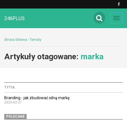
246PLUS
Toggl
navig
Strona Główna
Tematy
Artykuły otagowane:
marka
TYTUŁ
Branding - jak zbudować silną markę
2020-02-27
POLECANE