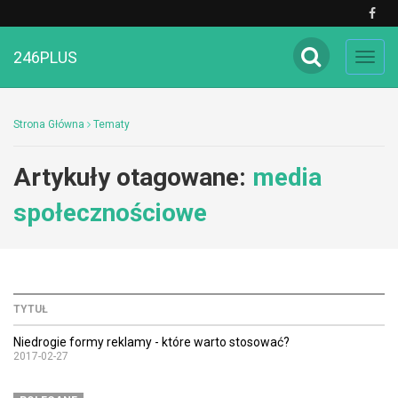
246PLUS
Toggl
navig
Strona Główna
Tematy
Artykuły otagowane:
media
społecznościowe
TYTUŁ
Niedrogie formy reklamy - które warto stosować?
2017-02-27