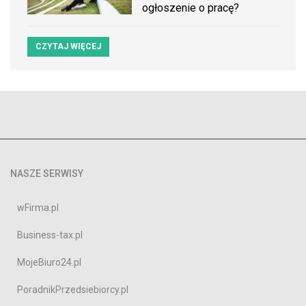
ogłoszenie o pracę?
CZYTAJ WIĘCEJ
NASZE SERWISY
wFirma.pl
Business-tax.pl
MojeBiuro24.pl
PoradnikPrzedsiebiorcy.pl