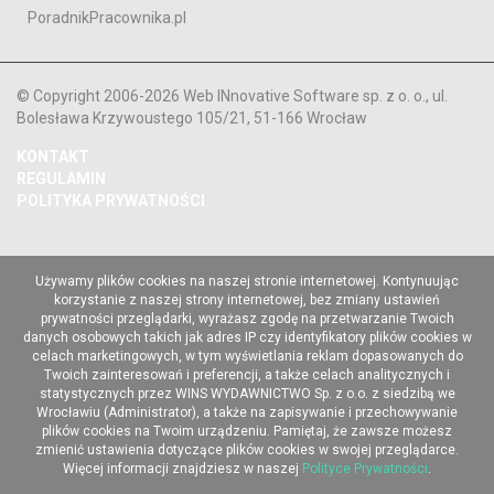
PoradnikPracownika.pl
© Copyright 2006-2026 Web INnovative Software sp. z o. o., ul.
Bolesława Krzywoustego 105/21, 51-166 Wrocław
KONTAKT
REGULAMIN
POLITYKA PRYWATNOŚCI
Używamy plików cookies na naszej stronie internetowej. Kontynuując
korzystanie z naszej strony internetowej, bez zmiany ustawień
prywatności przeglądarki, wyrażasz zgodę na przetwarzanie Twoich
danych osobowych takich jak adres IP czy identyfikatory plików cookies w
celach marketingowych, w tym wyświetlania reklam dopasowanych do
Twoich zainteresowań i preferencji, a także celach analitycznych i
statystycznych przez WINS WYDAWNICTWO Sp. z o.o. z siedzibą we
Wrocławiu (Administrator), a także na zapisywanie i przechowywanie
plików cookies na Twoim urządzeniu. Pamiętaj, że zawsze możesz
zmienić ustawienia dotyczące plików cookies w swojej przeglądarce.
Więcej informacji znajdziesz w naszej
Polityce Prywatności
.