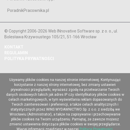
PoradnikPracownika.pl
© Copyright 2006-2026 Web INnovative Software sp. z o. o., ul.
Bolesława Krzywoustego 105/21, 51-166 Wrocław
KONTAKT
REGULAMIN
POLITYKA PRYWATNOŚCI
Używamy plików cookies na naszej stronie internetowej. Kontynuując
korzystanie z naszej strony internetowej, bez zmiany ustawień
prywatności przeglądarki, wyrażasz zgodę na przetwarzanie Twoich
danych osobowych takich jak adres IP czy identyfikatory plików cookies w
celach marketingowych, w tym wyświetlania reklam dopasowanych do
Twoich zainteresowań i preferencji, a także celach analitycznych i
statystycznych przez WINS WYDAWNICTWO Sp. z o.o. z siedzibą we
Wrocławiu (Administrator), a także na zapisywanie i przechowywanie
plików cookies na Twoim urządzeniu. Pamiętaj, że zawsze możesz
zmienić ustawienia dotyczące plików cookies w swojej przeglądarce.
Więcej informacji znajdziesz w naszej
Polityce Prywatności
.