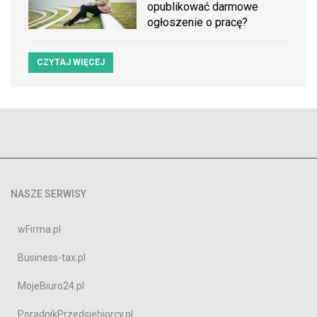
opublikować darmowe
ogłoszenie o pracę?
CZYTAJ WIĘCEJ
NASZE SERWISY
wFirma.pl
Business-tax.pl
MojeBiuro24.pl
PoradnikPrzedsiebiorcy.pl