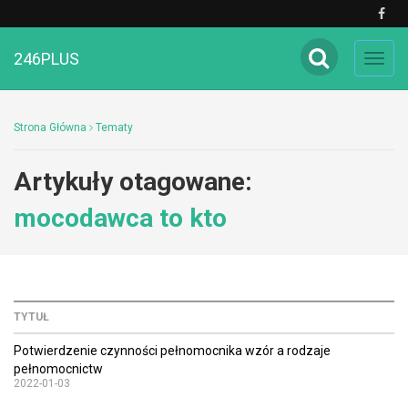
246PLUS
Toggl
navig
Strona Główna
Tematy
Artykuły otagowane:
mocodawca to kto
TYTUŁ
Potwierdzenie czynności pełnomocnika wzór a rodzaje
pełnomocnictw
2022-01-03