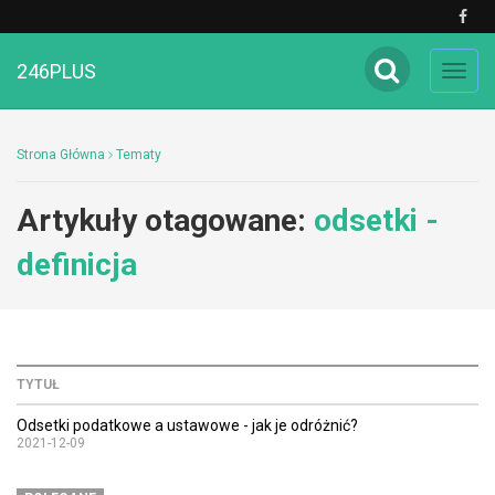
246PLUS
Toggl
navig
Strona Główna
Tematy
Artykuły otagowane:
odsetki -
definicja
TYTUŁ
Odsetki podatkowe a ustawowe - jak je odróżnić?
2021-12-09