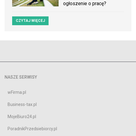
ogłoszenie o pracę?
CZYTAJ WIĘCEJ
NASZE SERWISY
wFirma.pl
Business-tax.pl
MojeBiuro24.pl
PoradnikPrzedsiebiorcy.pl