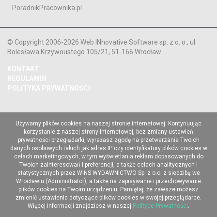
PoradnikPracownika.pl
© Copyright 2006-2026 Web INnovative Software sp. z o. o., ul.
Bolesława Krzywoustego 105/21, 51-166 Wrocław
KONTAKT
REGULAMIN
POLITYKA PRYWATNOŚCI
Używamy plików cookies na naszej stronie internetowej. Kontynuując
korzystanie z naszej strony internetowej, bez zmiany ustawień
prywatności przeglądarki, wyrażasz zgodę na przetwarzanie Twoich
danych osobowych takich jak adres IP czy identyfikatory plików cookies w
celach marketingowych, w tym wyświetlania reklam dopasowanych do
Twoich zainteresowań i preferencji, a także celach analitycznych i
statystycznych przez WINS WYDAWNICTWO Sp. z o.o. z siedzibą we
Wrocławiu (Administrator), a także na zapisywanie i przechowywanie
plików cookies na Twoim urządzeniu. Pamiętaj, że zawsze możesz
zmienić ustawienia dotyczące plików cookies w swojej przeglądarce.
Więcej informacji znajdziesz w naszej
Polityce Prywatności
.