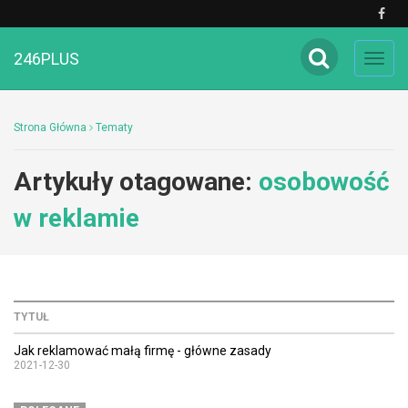
246PLUS
Toggl
navig
Strona Główna
Tematy
Artykuły otagowane:
osobowość
w reklamie
TYTUŁ
Jak reklamować małą firmę - główne zasady
2021-12-30