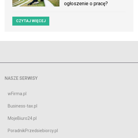
ogłoszenie o pracę?
CZYTAJ WIĘCEJ
NASZE SERWISY
wFirma.pl
Business-tax.pl
MojeBiuro24.pl
PoradnikPrzedsiebiorcy.pl