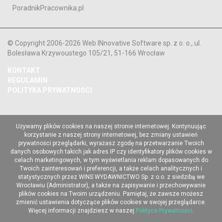
PoradnikPracownika.pl
© Copyright 2006-2026 Web INnovative Software sp. z o. o., ul.
Bolesława Krzywoustego 105/21, 51-166 Wrocław
KONTAKT
REGULAMIN
POLITYKA PRYWATNOŚCI
Używamy plików cookies na naszej stronie internetowej. Kontynuując
korzystanie z naszej strony internetowej, bez zmiany ustawień
prywatności przeglądarki, wyrażasz zgodę na przetwarzanie Twoich
danych osobowych takich jak adres IP czy identyfikatory plików cookies w
celach marketingowych, w tym wyświetlania reklam dopasowanych do
Twoich zainteresowań i preferencji, a także celach analitycznych i
statystycznych przez WINS WYDAWNICTWO Sp. z o.o. z siedzibą we
Wrocławiu (Administrator), a także na zapisywanie i przechowywanie
plików cookies na Twoim urządzeniu. Pamiętaj, że zawsze możesz
zmienić ustawienia dotyczące plików cookies w swojej przeglądarce.
Więcej informacji znajdziesz w naszej
Polityce Prywatności
.