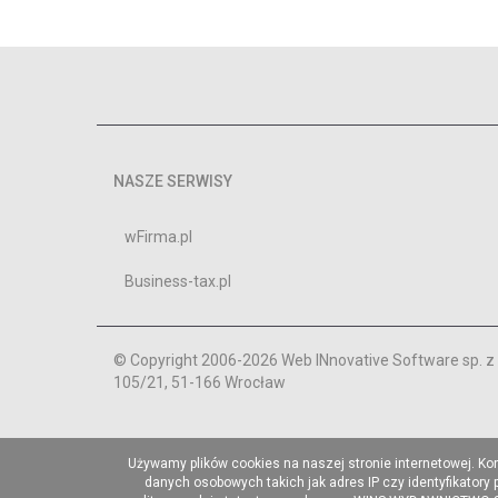
NASZE SERWISY
wFirma.pl
Business-tax.pl
© Copyright 2006-2026 Web INnovative Software sp. z o
105/21, 51-166 Wrocław
Używamy plików cookies na naszej stronie internetowej. Ko
danych osobowych takich jak adres IP czy identyfikatory