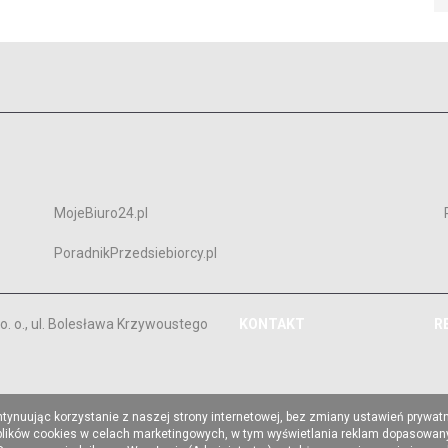
MojeBiuro24.pl
PoradnikPrzedsiebiorcy.pl
. o., ul. Bolesława Krzywoustego
KONTAKT
R
ntynuując korzystanie z naszej strony internetowej, bez zmiany ustawień prywat
 plików cookies w celach marketingowych, w tym wyświetlania reklam dopasowany