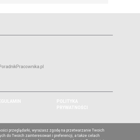
PoradnikPracownika.pl
EGULAMIN
POLITYKA
PRYWATNOŚCI
ności przeglądarki, wyrażasz zgodę na przetwarzanie Twoich
ch do Twoich zainteresowań i preferencji, a także celach