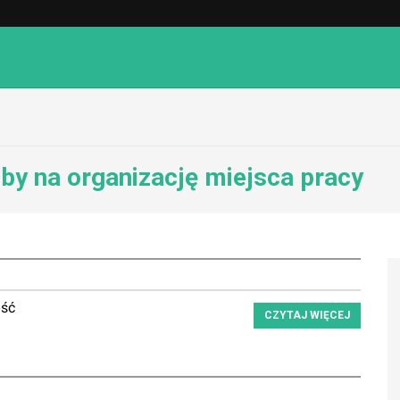
by na organizację miejsca pracy
ość
CZYTAJ WIĘCEJ