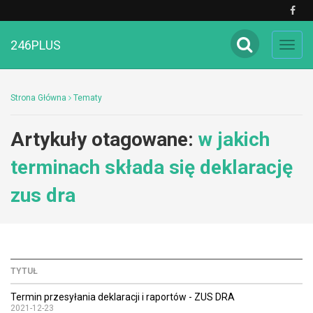
246PLUS
Toggl
navig
Strona Główna
Tematy
Artykuły otagowane:
w jakich
terminach składa się deklarację
zus dra
TYTUŁ
Termin przesyłania deklaracji i raportów - ZUS DRA
2021-12-23