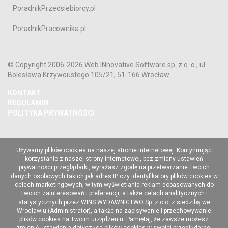
PoradnikPrzedsiebiorcy.pl
PoradnikPracownika.pl
© Copyright 2006-2026 Web INnovative Software sp. z o. o., ul.
Bolesława Krzywoustego 105/21, 51-166 Wrocław
KONTAKT
REGULAMIN
POLITYKA PRYWATNOŚCI
Używamy plików cookies na naszej stronie internetowej. Kontynuując
korzystanie z naszej strony internetowej, bez zmiany ustawień
prywatności przeglądarki, wyrażasz zgodę na przetwarzanie Twoich
danych osobowych takich jak adres IP czy identyfikatory plików cookies w
celach marketingowych, w tym wyświetlania reklam dopasowanych do
Twoich zainteresowań i preferencji, a także celach analitycznych i
statystycznych przez WINS WYDAWNICTWO Sp. z o.o. z siedzibą we
Wrocławiu (Administrator), a także na zapisywanie i przechowywanie
plików cookies na Twoim urządzeniu. Pamiętaj, że zawsze możesz