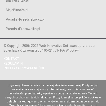
Business-tax.pl
MojeBiuro24.pl
PoradnikPrzedsiebiorcy.pl
PoradnikPracownika.pl
© Copyright 2006-2026 Web INnovative Software sp. z o. o., ul.
Bolesława Krzywoustego 105/21, 51-166 Wrocław
KONTAKT
REGULAMIN
POLITYKA PRYWATNOŚCI
Używamy plików cookies na naszej stronie internetowej. Kontynuując
korzystanie z naszej strony internetowej, bez zmiany ustawień
prywatności przeglądarki, wyrażasz zgodę na przetwarzanie Twoich
danych osobowych takich jak adres IP czy identyfikatory plików cookies w
celach marketingowych, w tym wyświetlania reklam dopasowanych do
Twoich zainteresowań i preferencji, a także celach analitycznych i