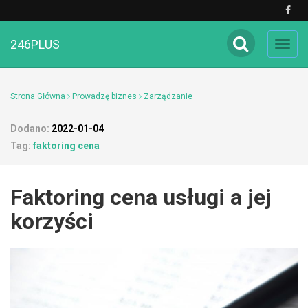
246PLUS
Toggl
navig
Strona Główna
Prowadzę biznes
Zarządzanie
Dodano:
2022-01-04
Tag:
faktoring cena
Faktoring cena usługi a jej
korzyści