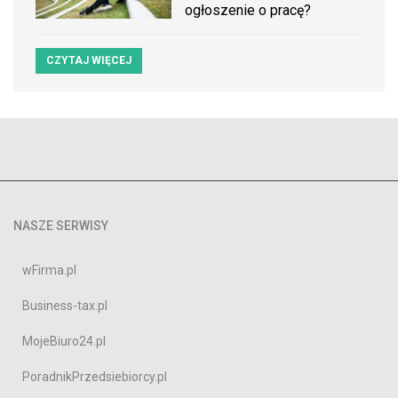
ogłoszenie o pracę?
CZYTAJ WIĘCEJ
NASZE SERWISY
wFirma.pl
Business-tax.pl
MojeBiuro24.pl
PoradnikPrzedsiebiorcy.pl