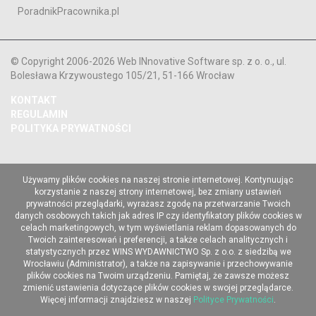
PoradnikPracownika.pl
© Copyright 2006-2026 Web INnovative Software sp. z o. o., ul.
Bolesława Krzywoustego 105/21, 51-166 Wrocław
KONTAKT
REGULAMIN
POLITYKA PRYWATNOŚCI
Używamy plików cookies na naszej stronie internetowej. Kontynuując
korzystanie z naszej strony internetowej, bez zmiany ustawień
prywatności przeglądarki, wyrażasz zgodę na przetwarzanie Twoich
danych osobowych takich jak adres IP czy identyfikatory plików cookies w
celach marketingowych, w tym wyświetlania reklam dopasowanych do
Twoich zainteresowań i preferencji, a także celach analitycznych i
statystycznych przez WINS WYDAWNICTWO Sp. z o.o. z siedzibą we
Wrocławiu (Administrator), a także na zapisywanie i przechowywanie
plików cookies na Twoim urządzeniu. Pamiętaj, że zawsze możesz
zmienić ustawienia dotyczące plików cookies w swojej przeglądarce.
Więcej informacji znajdziesz w naszej
Polityce Prywatności
.