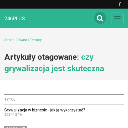
246PLUS
Toggl
navig
Strona Główna
Tematy
Artykuły otagowane:
czy
grywalizacja jest skuteczna
TYTUŁ
Grywalizacja w biznesie - jak ją wykorzystać?
2021-12-16