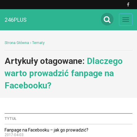
246PLUS
Toggl
navig
Strona Główna
Tematy
Artykuły otagowane:
Dlaczego
warto prowadzić fanpage na
Facebooku?
TYTUŁ
Fanpage na Facebooku – jak go prowadzić?
2017-04-03