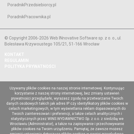
PoradnikPrzedsiebiorcy.pl
PoradnikPracownika.pl
© Copyright 2006-2026 Web INnovative Software sp. z o. o., ul.
Bolesława Krzywoustego 105/21, 51-166 Wrocław
KONTAKT
REGULAMIN
POLITYKA PRYWATNOŚCI
Używamy plików cookies na naszej stronie internetowej. Kontynuując
korzystanie z naszej strony internetowej, bez zmiany ustawień
prywatności przeglądarki, wyrażasz zgodę na przetwarzanie Twoich
danych osobowych takich jak adres IP czy identyfikatory plików cookies w
celach marketingowych, w tym wyświetlania reklam dopasowanych do
Twoich zainteresowań i preferencji, a także celach analitycznych i
statystycznych przez WINS WYDAWNICTWO Sp. z o.o. z siedzibą we
Wrocławiu (Administrator), a także na zapisywanie i przechowywanie
plików cookies na Twoim urządzeniu. Pamiętaj, że zawsze możesz