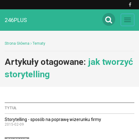
246PLUS
Toggl
navig
Strona Główna
Tematy
Artykuły otagowane:
jak tworzyć
storytelling
TYTUŁ
Storytelling - sposób na poprawę wizerunku firmy
2015-02-09