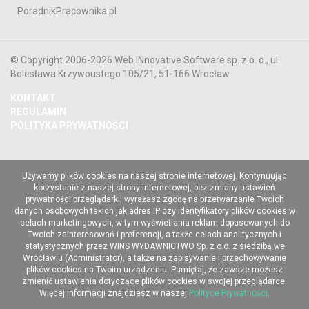
PoradnikPracownika.pl
© Copyright 2006-2026 Web INnovative Software sp. z o. o., ul.
Bolesława Krzywoustego 105/21, 51-166 Wrocław
KONTAKT
REGULAMIN
POLITYKA PRYWATNOŚCI
Używamy plików cookies na naszej stronie internetowej. Kontynuując
korzystanie z naszej strony internetowej, bez zmiany ustawień
prywatności przeglądarki, wyrażasz zgodę na przetwarzanie Twoich
danych osobowych takich jak adres IP czy identyfikatory plików cookies w
celach marketingowych, w tym wyświetlania reklam dopasowanych do
Twoich zainteresowań i preferencji, a także celach analitycznych i
statystycznych przez WINS WYDAWNICTWO Sp. z o.o. z siedzibą we
Wrocławiu (Administrator), a także na zapisywanie i przechowywanie
plików cookies na Twoim urządzeniu. Pamiętaj, że zawsze możesz
zmienić ustawienia dotyczące plików cookies w swojej przeglądarce.
Więcej informacji znajdziesz w naszej
Polityce Prywatności
.