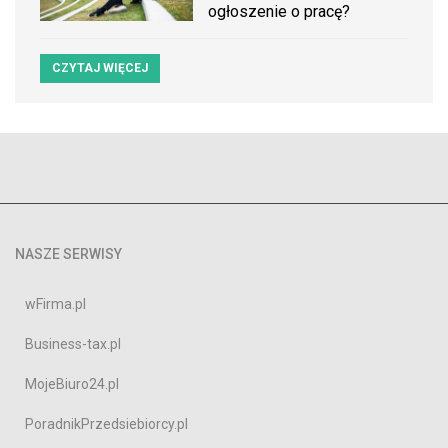
ogłoszenie o pracę?
CZYTAJ WIĘCEJ
NASZE SERWISY
wFirma.pl
Business-tax.pl
MojeBiuro24.pl
PoradnikPrzedsiebiorcy.pl