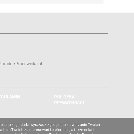
PoradnikPracownika.pl
EGULAMIN
POLITYKA
PRYWATNOŚCI
ności przeglądarki, wyrażasz zgodę na przetwarzanie Twoich
ch do Twoich zainteresowań i preferencji, a także celach