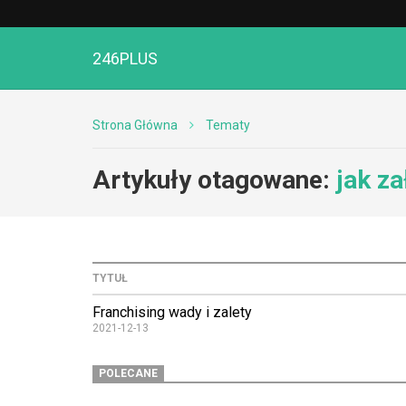
246PLUS
Strona Główna
Tematy
Artykuły otagowane:
jak z
TYTUŁ
Franchising wady i zalety
2021-12-13
POLECANE