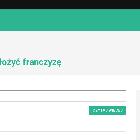
ałożyć franczyzę
CZYTAJ WIĘCEJ