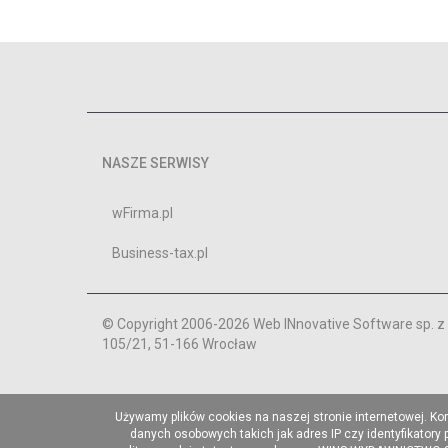
NASZE SERWISY
wFirma.pl
Business-tax.pl
© Copyright 2006-2026 Web INnovative Software sp. z o
105/21, 51-166 Wrocław
Używamy plików cookies na naszej stronie internetowej. Ko
danych osobowych takich jak adres IP czy identyfikatory