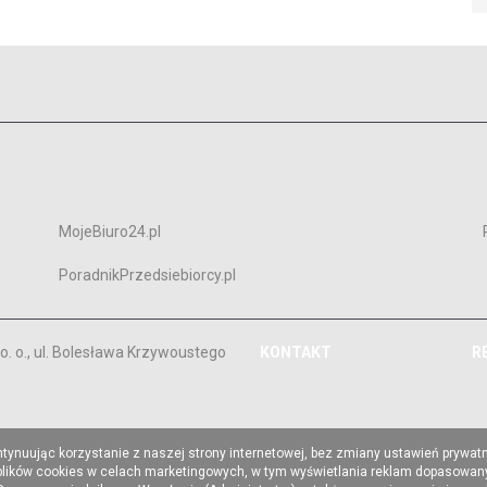
MojeBiuro24.pl
PoradnikPrzedsiebiorcy.pl
. o., ul. Bolesława Krzywoustego
KONTAKT
R
ntynuując korzystanie z naszej strony internetowej, bez zmiany ustawień prywat
 plików cookies w celach marketingowych, w tym wyświetlania reklam dopasowany