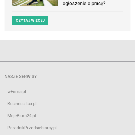
ogłoszenie o pracę?
CZYTAJ WIĘCEJ
NASZE SERWISY
wFirma.pl
Business-tax.pl
MojeBiuro24.pl
PoradnikPrzedsiebiorcy.pl