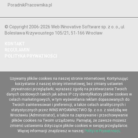
PoradnikPracownika.pl
© Copyright 2006-2026 Web INnovative Software sp. z o. o., ul.
Bolesława Krzywoustego 105/21, 51-166 Wrocław
KONTAKT
REGULAMIN
POLITYKA PRYWATNOŚCI
Używamy plików cookies na naszej stronie internetowej. Kontynuując
korzystanie z naszej strony internetowej, bez zmiany ustawień
prywatności przeglądarki, wyrażasz zgodę na przetwarzanie Twoich
danych osobowych takich jak adres IP czy identyfikatory plików cookies w
celach marketingowych, w tym wyświetlania reklam dopasowanych do
Twoich zainteresowań i preferencji, a także celach analitycznych i
statystycznych przez WINS WYDAWNICTWO Sp. z o.o. z siedzibą we
Wrocławiu (Administrator), a także na zapisywanie i przechowywanie
plików cookies na Twoim urządzeniu. Pamiętaj, że zawsze możesz
zmienić ustawienia dotyczące plików cookies w swojej przeglądarce.
Więcej informacji znajdziesz w naszej
Polityce Prywatności
.