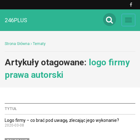
246PLUS
Toggl
navig
Strona Główna
Tematy
Artykuły otagowane:
logo firmy
prawa autorski
TYTUŁ
Logo firmy – co brać pod uwagę, zlecając jego wykonanie?
2020-03-08