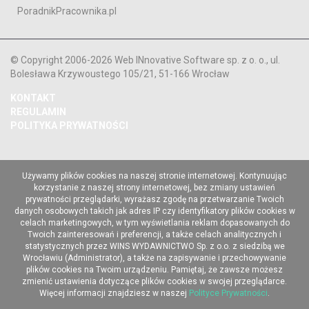
PoradnikPracownika.pl
© Copyright 2006-2026 Web INnovative Software sp. z o. o., ul.
Bolesława Krzywoustego 105/21, 51-166 Wrocław
KONTAKT
REGULAMIN
POLITYKA PRYWATNOŚCI
Używamy plików cookies na naszej stronie internetowej. Kontynuując
korzystanie z naszej strony internetowej, bez zmiany ustawień
prywatności przeglądarki, wyrażasz zgodę na przetwarzanie Twoich
danych osobowych takich jak adres IP czy identyfikatory plików cookies w
celach marketingowych, w tym wyświetlania reklam dopasowanych do
Twoich zainteresowań i preferencji, a także celach analitycznych i
statystycznych przez WINS WYDAWNICTWO Sp. z o.o. z siedzibą we
Wrocławiu (Administrator), a także na zapisywanie i przechowywanie
plików cookies na Twoim urządzeniu. Pamiętaj, że zawsze możesz
zmienić ustawienia dotyczące plików cookies w swojej przeglądarce.
Więcej informacji znajdziesz w naszej
Polityce Prywatności
.