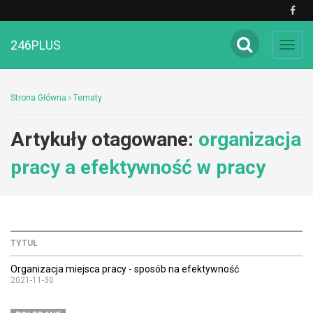
246PLUS
Toggl
navig
Strona Główna
Tematy
Artykuły otagowane:
organizacja
pracy a efektywność w pracy
TYTUŁ
Organizacja miejsca pracy - sposób na efektywność
2021-11-30