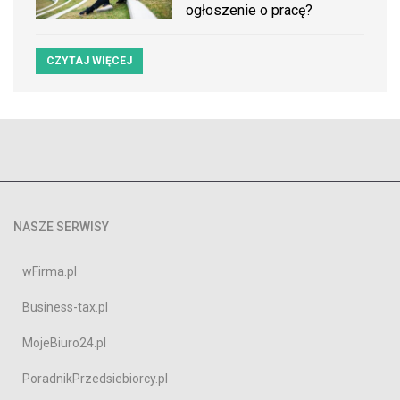
ogłoszenie o pracę?
CZYTAJ WIĘCEJ
NASZE SERWISY
wFirma.pl
Business-tax.pl
MojeBiuro24.pl
PoradnikPrzedsiebiorcy.pl