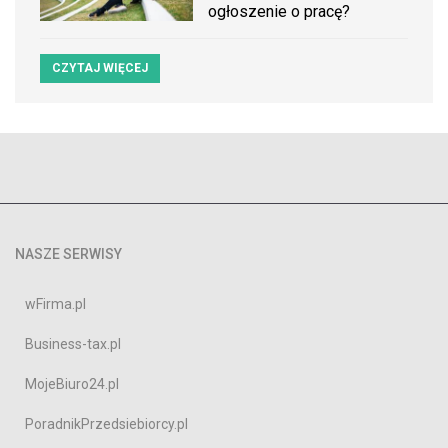
ogłoszenie o pracę?
CZYTAJ WIĘCEJ
NASZE SERWISY
wFirma.pl
Business-tax.pl
MojeBiuro24.pl
PoradnikPrzedsiebiorcy.pl