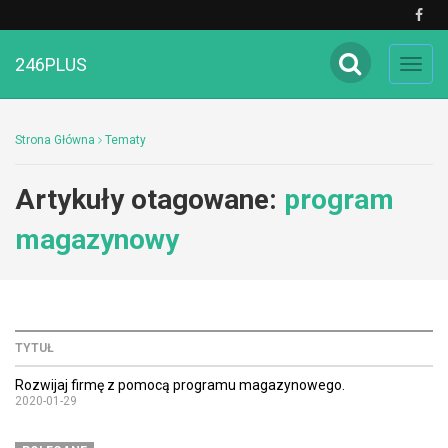
246PLUS
Toggl
navig
Strona Główna
Tematy
Artykuły otagowane:
program
magazynowy
TYTUŁ
Rozwijaj firmę z pomocą programu magazynowego.
2020-01-29