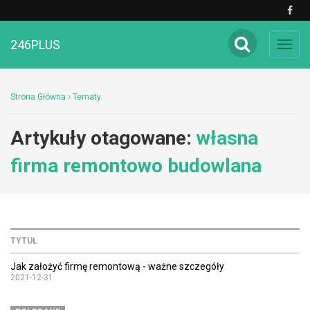
246PLUS
Toggl
navig
Strona Główna
Tematy
Artykuły otagowane:
własna
firma remontowo budowlana
TYTUŁ
Jak założyć firmę remontową - ważne szczegóły
2021-12-31