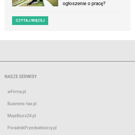
ogłoszenie o pracę?
CZYTAJ WIĘCEJ
NASZE SERWISY
wFirma.pl
Business-tax.pl
MojeBiuro24.pl
PoradnikPrzedsiebiorcy.pl