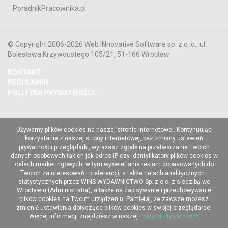
PoradnikPracownika.pl
© Copyright 2006-2026 Web INnovative Software sp. z o. o., ul.
Bolesława Krzywoustego 105/21, 51-166 Wrocław
KONTAKT
REGULAMIN
POLITYKA PRYWATNOŚCI
Używamy plików cookies na naszej stronie internetowej. Kontynuując
korzystanie z naszej strony internetowej, bez zmiany ustawień
prywatności przeglądarki, wyrażasz zgodę na przetwarzanie Twoich
danych osobowych takich jak adres IP czy identyfikatory plików cookies w
celach marketingowych, w tym wyświetlania reklam dopasowanych do
Twoich zainteresowań i preferencji, a także celach analitycznych i
statystycznych przez WINS WYDAWNICTWO Sp. z o.o. z siedzibą we
Wrocławiu (Administrator), a także na zapisywanie i przechowywanie
plików cookies na Twoim urządzeniu. Pamiętaj, że zawsze możesz
zmienić ustawienia dotyczące plików cookies w swojej przeglądarce.
Więcej informacji znajdziesz w naszej
Polityce Prywatności
.